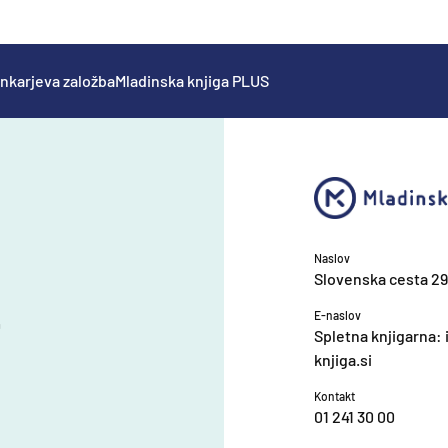
nkarjeva založba
Mladinska knjiga PLUS
Naslov
Slovenska cesta 29
E-naslov
0
Spletna knjigarna:
knjiga.si
Kontakt
01 241 30 00