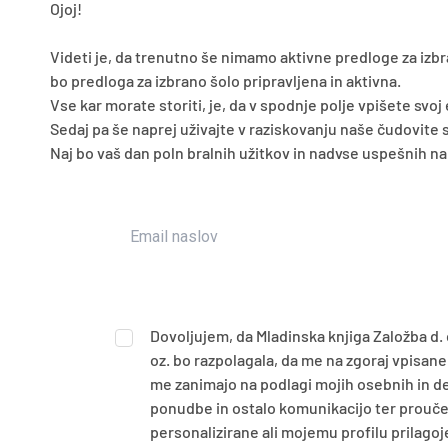
Ojoj!
Videti je, da trenutno še nimamo aktivne predloge za izbr
bo predloga za izbrano šolo pripravljena in aktivna.
Vse kar morate storiti, je, da v spodnje polje vpišete svoj
Sedaj pa še naprej uživajte v raziskovanju naše čudovite s
Naj bo vaš dan poln bralnih užitkov in nadvse uspešnih n
Dovoljujem, da Mladinska knjiga Založba d. 
oz. bo razpolagala, da me na zgoraj vpisan
me zanimajo na podlagi mojih osebnih in d
ponudbe in ostalo komunikacijo ter proučev
personalizirane ali mojemu profilu prilagoj