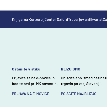
Knjigarna Konzorcij
Center Oxford
Trubarjev antikvariat
Ca
Ostanite v stiku
BLIZU SMO
Prijavite se na e-novice in
Obiščite eno izmed naših 5
bodite prvi pri MK novostih.
trgovin po vsej Sloveniji.
PRIJAVA NA E-NOVICE
POIŠČITE NAJBLIŽJO