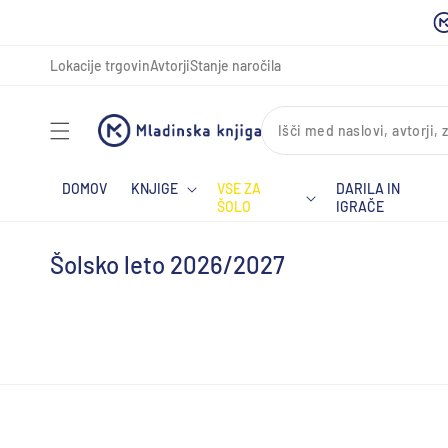
Preskoči
na
vsebino
Lokacije trgovin
Avtorji
Stanje naročila
DOMOV
KNJIGE
VSE ZA
DARILA IN
ŠOLO
IGRAČE
Šolsko leto 2026/2027