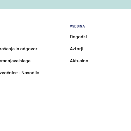
VSEBINA
Dogodki
rašanja in odgovori
Avtorji
zamenjava blaga
Aktualno
 zvočnice - Navodila