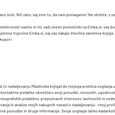
ano šolo. Nič zato, saj smo tu, da vam pomagamo! Ne skrbite, z v
 elektronski naslov in mi, vaši zvesti pomočniki na Emka.si, vas b
pletne trgovine Emka.si, saj vas čakajo številne zanimive knjige,
akupov!
d. (v nadaljevanju Mladinska knjiga) do mojega preklica soglasja 
e kontaktne podatke obvešča o svoji ponudbi, novostih, ugodnosti
emografskih podatkov, prepoznanih interesov, lastnostih in vede
anja in analize mojih nakupnih navad (v nadaljevanju: »moj profi
ene ponudbe in druge informacije. Svoje soglasje lahko kadarkoli 