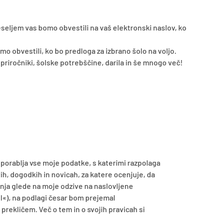
eseljem vas bomo obvestili na vaš elektronski naslov, ko
omo obvestili, ko bo predloga za izbrano šolo na voljo.
 priročniki, šolske potrebščine, darila in še mnogo več!
uporablja vse moje podatke, s katerimi razpolaga
h, dogodkih in novicah, za katere ocenjuje, da
nja glede na moje odzive na naslovljene
l«), na podlagi česar bom prejemal
prekličem. Več o tem in o svojih pravicah si