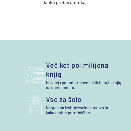
lahko preberem
tukaj
.
Več kot pol milijona
knjig
Največja ponudba slovenskih in tujih knjig
na enem mestu.
Vse za šolo
Nagrajena izobraževalna gradiva in
kakovostne potrebščine.