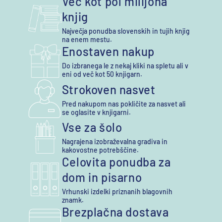
Več kot pol milijona
knjig
Največja ponudba slovenskih in tujih knjig
na enem mestu.
Enostaven nakup
Do izbranega le z nekaj kliki na spletu ali v
eni od več kot 50 knjigarn.
Strokoven nasvet
Pred nakupom nas pokličite za nasvet ali
se oglasite v knjigarni.
Vse za šolo
Nagrajena izobraževalna gradiva in
kakovostne potrebščine.
Celovita ponudba za
dom in pisarno
Vrhunski izdelki priznanih blagovnih
znamk.
Brezplačna dostava