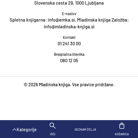
Slovenska cesta 29, 1000 Ljubljana
E-naslov
Spletna knjigarna: info@emka.si, Mladinska knjiga Založba:
info@mladinska-knjiga.si
Kontakt
01 241 30 00
Brezplačna številka
080 12 05
© 2026 Mladinska knjiga. Vse pravice pridržane.
Kategorije
SEZNAM ŽELJA
KOŠARICA
IŠČI
KOŠARICA