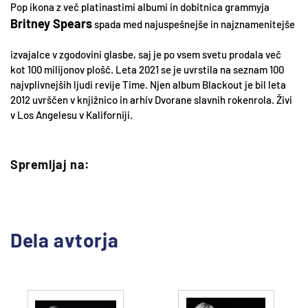
Pop ikona z več platinastimi albumi in dobitnica grammyja
Britney Spears
spada med najuspešnejše in najznamenitejše
izvajalce v zgodovini glasbe, saj je po vsem svetu prodala več
kot 100 milijonov plošč. Leta 2021 se je uvrstila na seznam 100
najvplivnejših ljudi revije Time. Njen album Blackout je bil leta
2012 uvrščen v knjižnico in arhiv Dvorane slavnih rokenrola. Živi
v Los Angelesu v Kaliforniji.
Spremljaj na:
Dela avtorja