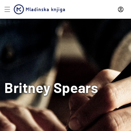
Preskoči
na
vsebino
Britney Spears