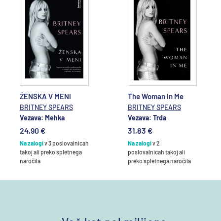
Dodajte v
Dodajte v
košarico
košarico
ŽENSKA V MENI
The Woman in Me
BRITNEY SPEARS
BRITNEY SPEARS
Vezava: Mehka
Vezava: Trda
24,90 €
31,83 €
Na zalogi
v 3 poslovalnicah
Na zalogi
v 2
takoj ali preko spletnega
poslovalnicah takoj ali
naročila
preko spletnega naročila