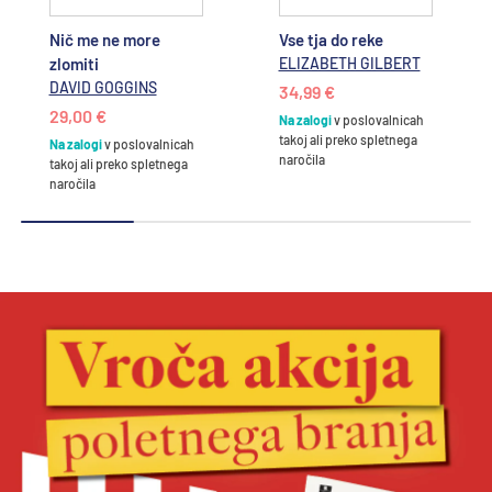
Nič me ne more
Vse tja do reke
zlomiti
ELIZABETH GILBERT
DAVID GOGGINS
34,99 €
29,00 €
Na zalogi
v poslovalnicah
takoj ali preko spletnega
Na zalogi
v poslovalnicah
naročila
takoj ali preko spletnega
naročila