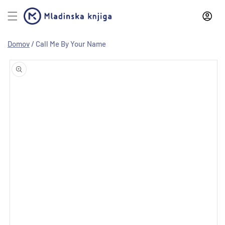
Preskoči
na
vsebino
Domov
/
Call Me By Your Name
Preskoči
na
informacije
o izdelku