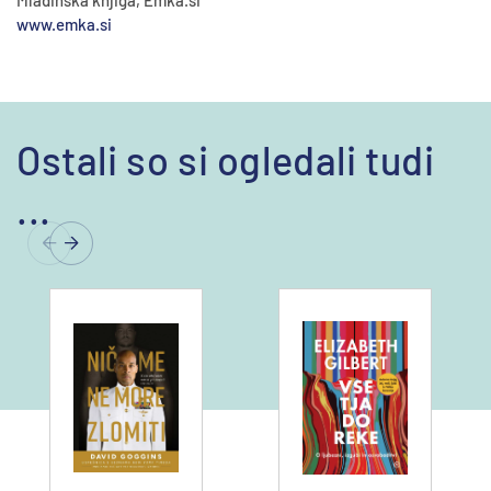
Mladinska knjiga, Emka.si
www.emka.si
Ostali so si ogledali tudi
...