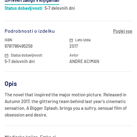
Preveri zalogo v knjigarnah
Status dobavljivosti:
5-7 delovnih dni
Podrobnosti o izdelku
Poglej vse
ISBN
Leto izida
9781786495259
2017
Status dobavljivosti
Avtor
5-7 delovnih dni
ANDRE ACIMAN
Opis
The novel that inspired the major motion picture. Released in
Autumn 2017, the glittering team behind last year's cinematic
sensation, A Bigger Splash, brings you a sultry, sensual film of
obsession and desire.