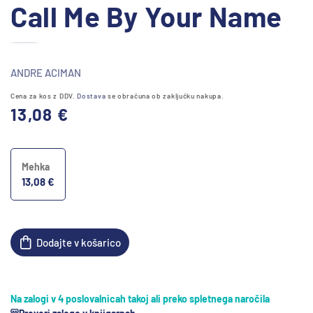
Call Me By Your Name
vsebine
1
odprite
v
modalnem
ANDRE ACIMAN
načinu
Cena za kos z DDV.
Dostava
se obračuna ob zaključku nakupa.
Redna
13,08 €
cena
Mehka
13,08 €
Dodajte v košarico
Na zalogi v 4 poslovalnicah takoj ali preko spletnega naročila