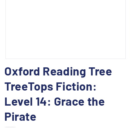
Predstavnostne
Oxford Reading Tree
vsebine
1
odprite
TreeTops Fiction:
v
modalnem
Level 14: Grace the
načinu
Pirate