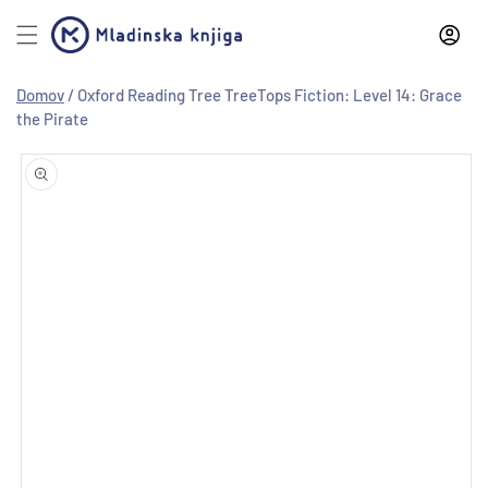
Preskoči
na
vsebino
Domov
/
Oxford Reading Tree TreeTops Fiction: Level 14: Grace
the Pirate
Preskoči
na
informacije
o izdelku