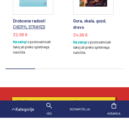
Drobcene radosti
Gora, skala, gozd,
CHERYL STRAYED
drevo
32,99 €
34,99 €
Na zalogi
v poslovalnicah
Na zalogi
v poslovalnicah
takoj ali preko spletnega
takoj ali preko spletnega
naročila
naročila
SPECIFIKACIJE
OPIS
NAZAJ N
Kategorije
SEZNAM ŽELJA
KOŠARICA
IŠČI
KOŠARICA
Oxford Reading Tree TreeTops Fiction: Level 14: Grace the
Pirate