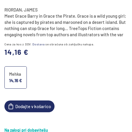
RIORDAN, JAMES
Meet Grace Barry in Grace the Pirate. Grace is a wild young girl;
she is captured by pirates and marooned on a desert island. But
nothing can stop Grace for long... TreeTops Fiction contains
engaging novels from top authors and illustrators with the var
Cena za kos z DDV.
Dostava
se obračuna ob zaključku nakupa.
Redna
14,16 €
cena
Mehka
14,16 €
Dodajte v košarico
Na zalogi pri dobavitelju