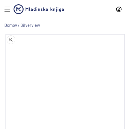
Preskoči
na
vsebino
Domov
/
Silverview
Preskoči
na
informacije
o izdelku