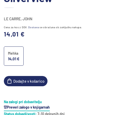
1
odprite
v
modalnem
LE CARRE, JOHN
načinu
Cena za kos z DDV.
Dostava
se obračuna ob zaključku nakupa.
Redna
14,01 €
cena
Mehka
14,01 €
Dodajte v košarico
Na zalogi pri dobavitelju
Preveri zalogo v knjigarnah
Status dobavljivosti:
7-10 delovnih dni