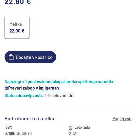
22,90 €
cena
Mehka
22,90 €
Dodajte v košarico
Na zalogi v 1 poslovalnici takoj ali preko spletnega naročila
Preveri zalogo v knjigarnah
Status dobavljivosti:
3-5 delovnih dni
Podrobnosti o izdelku
Poglej vse
ISBN
Leto izida
9789610410676
2024