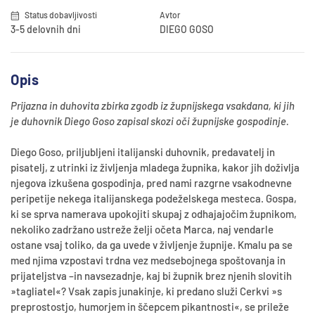
Status dobavljivosti
Avtor
3-5 delovnih dni
DIEGO GOSO
Opis
Prijazna in duhovita zbirka zgodb iz župnijskega vsakdana, ki jih
je duhovnik Diego Goso zapisal skozi oči župnijske gospodinje.
Diego Goso, priljubljeni italijanski duhovnik, predavatelj in
pisatelj, z utrinki iz življenja mladega župnika, kakor jih doživlja
njegova izkušena gospodinja, pred nami razgrne vsakodnevne
peripetije nekega italijanskega podeželskega mesteca. Gospa,
ki se sprva namerava upokojiti skupaj z odhajajočim župnikom,
nekoliko zadržano ustreže želji očeta Marca, naj vendarle
ostane vsaj toliko, da ga uvede v življenje župnije. Kmalu pa se
med njima vzpostavi trdna vez medsebojnega spoštovanja in
prijateljstva ­­­–in navsezadnje, kaj bi župnik brez njenih slovitih
»tagliatel«? Vsak zapis junakinje, ki predano služi Cerkvi »s
preprostostjo, humorjem in ščepcem pikantnosti«, se prileže