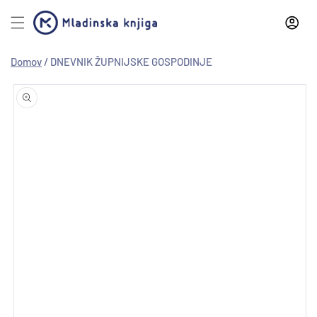
Preskoči
na
vsebino
Domov
/
DNEVNIK ŽUPNIJSKE GOSPODINJE
Preskoči
na
informacije
o izdelku