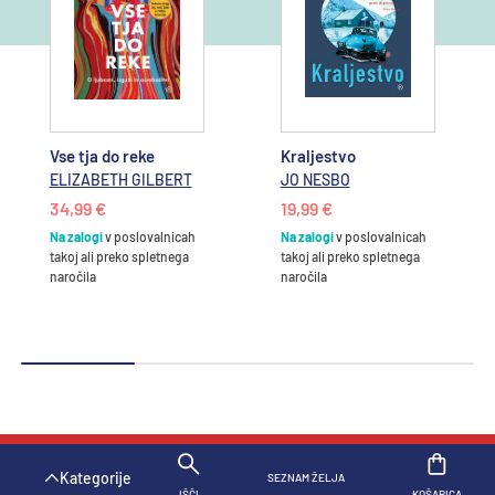
Vse tja do reke
Kraljestvo
ELIZABETH GILBERT
JO NESBO
34,99 €
19,99 €
Na zalogi
v poslovalnicah
Na zalogi
v poslovalnicah
takoj ali preko spletnega
takoj ali preko spletnega
naročila
naročila
SPECIFIKACIJE
OPIS
NAZAJ N
Kategorije
SEZNAM ŽELJA
KOŠARICA
IŠČI
KOŠARICA