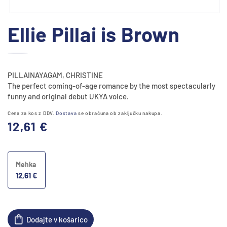
Predstavnostne
Ellie Pillai is Brown
vsebine
1
odprite
v
modalnem
PILLAINAYAGAM, CHRISTINE
načinu
The perfect coming-of-age romance by the most spectacularly
funny and original debut UKYA voice.
Cena za kos z DDV.
Dostava
se obračuna ob zaključku nakupa.
Redna
12,61 €
cena
Mehka
12,61 €
Dodajte v košarico