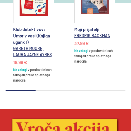
Klub detektivov:
Moji prijatelji
Umor v vasi (Knjiga
FREDRIK BACKMAN
ugank 1)
37,99 €
GARETH MOORE,
Na zalogi
v poslovalnicah
LAURA JAYNE AYRES
takoj ali preko spletnega
naročila
19,99 €
Na zalogi
v poslovalnicah
takoj ali preko spletnega
naročila