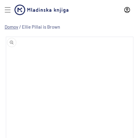
Preskoči
na
vsebino
Domov
/
Ellie Pillai is Brown
Preskoči
na
informacije
o izdelku