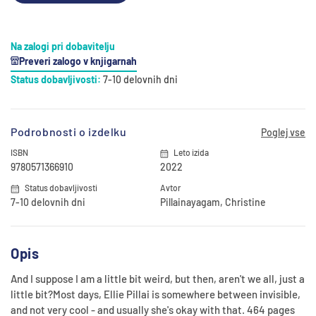
Na zalogi pri dobavitelju
Preveri zalogo v knjigarnah
Status dobavljivosti:
7-10 delovnih dni
Podrobnosti o izdelku
Poglej vse
ISBN
Leto izida
9780571366910
2022
Status dobavljivosti
Avtor
7-10 delovnih dni
Pillainayagam, Christine
Opis
And I suppose I am a little bit weird, but then, aren't we all, just a
little bit?Most days, Ellie Pillai is somewhere between invisible,
and not very cool - and usually she's okay with that. 464 pages