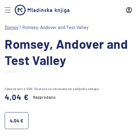
Preskoči
na
vsebino
Domov
/
Romsey, Andover and Test Valley
Preskoči
Romsey, Andover and
na
informacije
o izdelku
Test Valley
Cena za kos z DDV.
Dostava
se obračuna ob zaključku nakupa.
Redna
4,04 €
Razprodano
cena
4,04 €