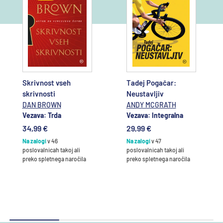
Dodajte v
Dodajte v
košarico
košarico
Skrivnost vseh
Tadej Pogačar:
skrivnosti
Neustavljiv
DAN BROWN
ANDY MCGRATH
Vezava: Trda
Vezava: Integralna
34,99 €
29,99 €
Na zalogi
v 46
Na zalogi
v 47
poslovalnicah takoj ali
poslovalnicah takoj ali
preko spletnega naročila
preko spletnega naročila