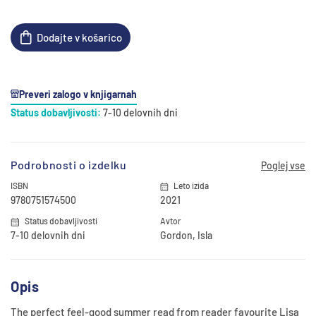
Dodajte v košarico
Preveri zalogo v knjigarnah
Status dobavljivosti:
7-10 delovnih dni
Podrobnosti o izdelku
Poglej vse
ISBN
Leto izida
9780751574500
2021
Status dobavljivosti
Avtor
7-10 delovnih dni
Gordon, Isla
Opis
The perfect feel-good summer read from reader favourite Lisa