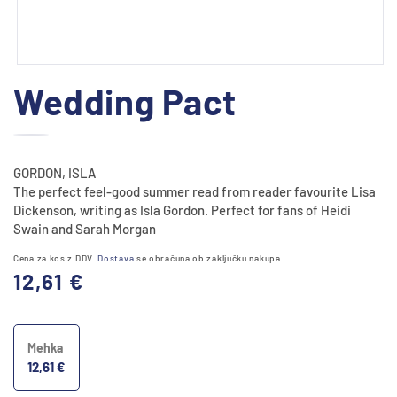
Predstavnostne
Wedding Pact
vsebine
1
odprite
v
modalnem
GORDON, ISLA
načinu
The perfect feel-good summer read from reader favourite Lisa
Dickenson, writing as Isla Gordon. Perfect for fans of Heidi
Swain and Sarah Morgan
Cena za kos z DDV.
Dostava
se obračuna ob zaključku nakupa.
Redna
12,61 €
cena
Mehka
12,61 €