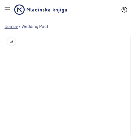
Preskoči
na
vsebino
Domov
/
Wedding Pact
Preskoči
na
informacije
o izdelku