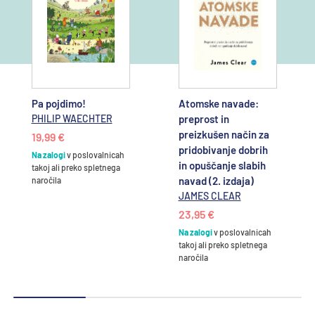
Pa pojdimo!
Atomske navade:
PHILIP WAECHTER
preprost in
preizkušen način za
19,99 €
pridobivanje dobrih
Na zalogi
v poslovalnicah
in opuščanje slabih
takoj ali preko spletnega
navad (2. izdaja)
naročila
JAMES CLEAR
23,95 €
Na zalogi
v poslovalnicah
takoj ali preko spletnega
naročila